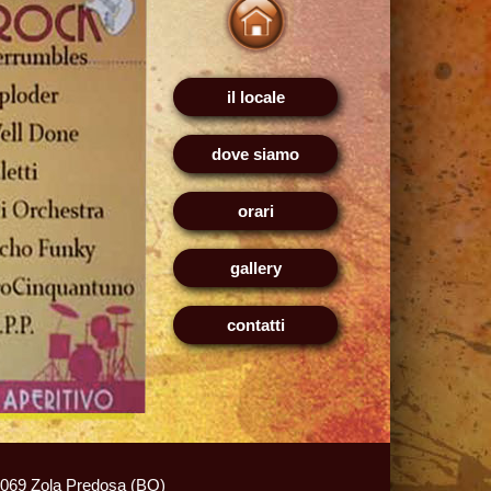
il locale
dove siamo
orari
gallery
contatti
 40069 Zola Predosa (BO)